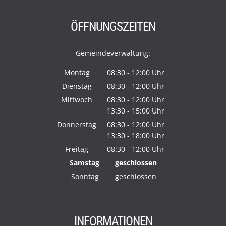
ÖFFNUNGSZEITEN
Gemeindeverwaltung:
Montag
08:30
-
12:00
Uhr
Von 08:30 bis 12:00 Uhr
Dienstag
08:30
-
12:00
Uhr
Von 08:30 bis 12:00 Uhr
Mittwoch
08:30
-
12:00
Uhr
13:30
-
15:00
Von 08:30 bis 12:00 Uhr
Uhr
Von 13:30 bis 15:00 Uhr
Donnerstag
08:30
-
12:00
Uhr
13:30
-
18:00
Von 08:30 bis 12:00 Uhr
Uhr
Von 13:30 bis 18:00 Uhr
Freitag
08:30
-
12:00
Uhr
Von 08:30 bis 12:00 Uhr
Samstag
geschlossen
Sonntag
geschlossen
INFORMATIONEN