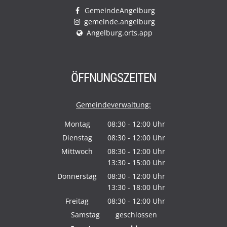
GemeindeAngelburg
gemeinde.angelburg
Angelburg.orts.app
ÖFFNUNGSZEITEN
Gemeindeverwaltung:
Montag
08:30
-
12:00
Uhr
Von 08:30 bis 12:00 Uhr
Dienstag
08:30
-
12:00
Uhr
Von 08:30 bis 12:00 Uhr
Mittwoch
08:30
-
12:00
Uhr
13:30
-
15:00
Von 08:30 bis 12:00 Uhr
Uhr
Von 13:30 bis 15:00 Uhr
Donnerstag
08:30
-
12:00
Uhr
13:30
-
18:00
Von 08:30 bis 12:00 Uhr
Uhr
Von 13:30 bis 18:00 Uhr
Freitag
08:30
-
12:00
Uhr
Von 08:30 bis 12:00 Uhr
Samstag
geschlossen