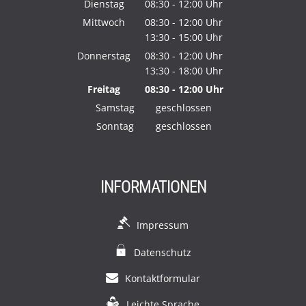
Von 08:30 bis 12:00 Uhr
Dienstag
08:30
-
12:00
Uhr
Von 08:30 bis 12:00 Uhr
Mittwoch
08:30
-
12:00
Uhr
13:30
-
15:00
Von 08:30 bis 12:00 Uhr
Uhr
Von 13:30 bis 15:00 Uhr
Donnerstag
08:30
-
12:00
Uhr
13:30
-
18:00
Von 08:30 bis 12:00 Uhr
Uhr
Von 13:30 bis 18:00 Uhr
Freitag
08:30
-
12:00
Uhr
Von 08:30 bis 12:00 Uhr
Samstag
geschlossen
Sonntag
geschlossen
INFORMATIONEN
Impressum
Datenschutz
Kontaktformular
Leichte Sprache