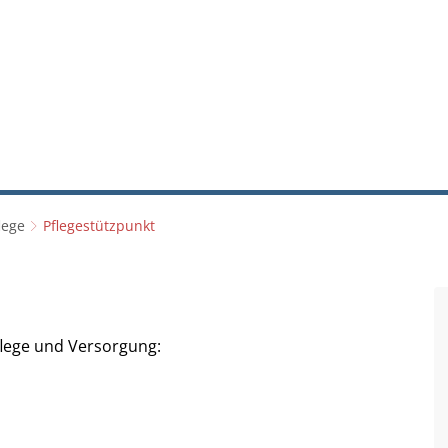
RATHAUS & POLITIK
LEBEN & WOHNEN
BA
lege
Pflegestützpunkt
t
flege und Versorgung: