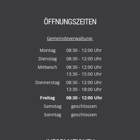
ÖFFNUNGSZEITEN
Gemeindeverwaltung:
Montag
08:30
-
12:00
Uhr
Von 08:30 bis 12:00 Uhr
Dienstag
08:30
-
12:00
Uhr
Von 08:30 bis 12:00 Uhr
Mittwoch
08:30
-
12:00
Uhr
13:30
-
15:00
Von 08:30 bis 12:00 Uhr
Uhr
Von 13:30 bis 15:00 Uhr
Donnerstag
08:30
-
12:00
Uhr
13:30
-
18:00
Von 08:30 bis 12:00 Uhr
Uhr
Von 13:30 bis 18:00 Uhr
Freitag
08:30
-
12:00
Uhr
Von 08:30 bis 12:00 Uhr
Samstag
geschlossen
Sonntag
geschlossen