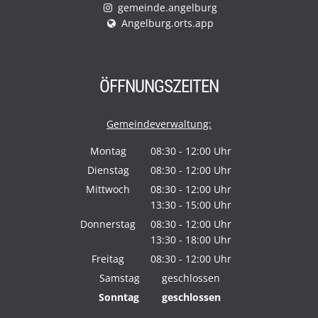
gemeinde.angelburg
Angelburg.orts.app
ÖFFNUNGSZEITEN
Gemeindeverwaltung:
Montag
08:30
-
12:00
Uhr
Von 08:30 bis 12:00 Uhr
Dienstag
08:30
-
12:00
Uhr
Von 08:30 bis 12:00 Uhr
Mittwoch
08:30
-
12:00
Uhr
13:30
-
15:00
Von 08:30 bis 12:00 Uhr
Uhr
Von 13:30 bis 15:00 Uhr
Donnerstag
08:30
-
12:00
Uhr
13:30
-
18:00
Von 08:30 bis 12:00 Uhr
Uhr
Von 13:30 bis 18:00 Uhr
Freitag
08:30
-
12:00
Uhr
Von 08:30 bis 12:00 Uhr
Samstag
geschlossen
Sonntag
geschlossen