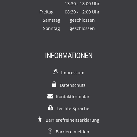
13:30
-
18:00
Von 08:30 bis 12:00 Uhr
Uhr
Von 13:30 bis 18:00 Uhr
Freitag
08:30
-
12:00
Uhr
Von 08:30 bis 12:00 Uhr
Samstag
geschlossen
Sonntag
geschlossen
INFORMATIONEN
Impressum
Datenschutz
Kontaktformular
Leichte Sprache
Barrierefreiheitserklärung
Barriere melden