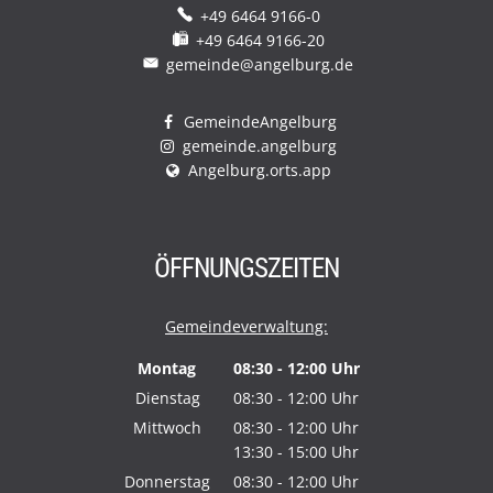
+49 6464 9166-0
+49 6464 9166-20
gemeinde@angelburg.de
GemeindeAngelburg
gemeinde.angelburg
Angelburg.orts.app
ÖFFNUNGSZEITEN
Gemeindeverwaltung:
Montag
08:30
-
12:00
Uhr
Von 08:30 bis 12:00 Uhr
Dienstag
08:30
-
12:00
Uhr
Von 08:30 bis 12:00 Uhr
Mittwoch
08:30
-
12:00
Uhr
13:30
-
15:00
Von 08:30 bis 12:00 Uhr
Uhr
Von 13:30 bis 15:00 Uhr
Donnerstag
08:30
-
12:00
Uhr