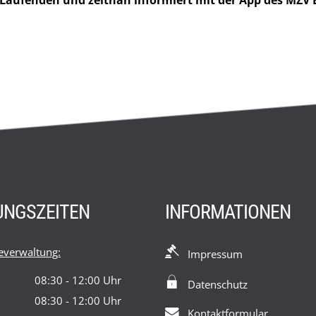
 Laufenden und zeitnah informiert mit der App des MZV
UNGSZEITEN
INFORMATIONEN
verwaltung:
Impressum
08:30
-
12:00
Uhr
Datenschutz
Von 08:30 bis 12:00 Uhr
08:30
-
12:00
Uhr
Kontaktformular