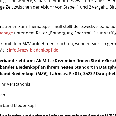
folgt eine weitere, separate Abfuhr des zweiten Stapels. Hi
e Zeit zwischen der Abfuhr von Stapel 1 und 2 vergeht. Bitt
mationen zum Thema Sperrmüll stellt der Zweckverband au
epage
unter dem Reiter „Entsorgung-Sperrmüll“ zur Verfü
akt mit dem MZV aufnehmen möchten, wenden Sie sich gerne 
Mail:
info@mzv-biedenkopf.de
rband zieht um: Ab Mitte Dezember finden Sie die Gesch
andes Biedenkopf an ihrem neuen Standort in Dautphet
and Biedenkopf (MZV), Lahnstraße 8 b, 35232 Dautpheta
Ihr Verständnis!
ßen
erband Biedenkopf