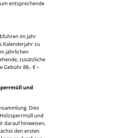
en um entsprechende
bfuhren im Jahr
s Kalenderjahr zu
n jährlichen
ehende, zusätzliche
e Gebühr 88,- € –
sperrmüll und
einsammlung. Dies
 Holzsperrmüll und
r darauf hinweisen,
nächst den ersten