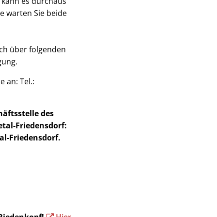
er kann es durchaus
e warten Sie beide
ch über folgenden
gung.
an: Tel.:
äftsstelle des
al-Friedensdorf:
l-Friedensdorf.