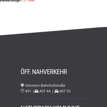
 Biedenkopf!
Hier
ÖFF. NAHVERKEHR
Gönnern-Bahnhofstraße
491 |
AST 44 |
AST 55