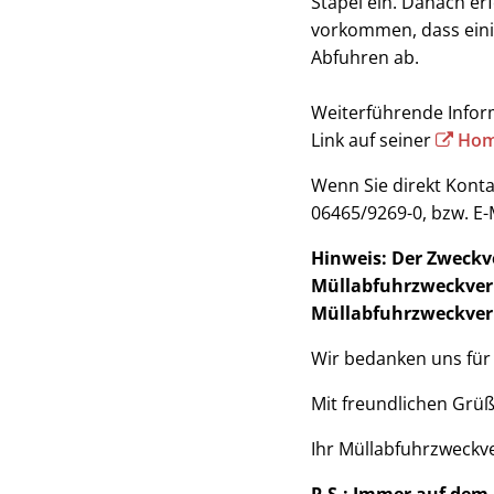
Stapel ein. Danach er
vorkommen, dass einig
Abfuhren ab.
Weiterführende Infor
Link auf seiner
Hom
Wenn Sie direkt Kont
06465/9269-0, bzw. E-
Hinweis: Der Zweckve
Müllabfuhrzweckverb
Müllabfuhrzweckverb
Wir bedanken uns für 
Mit freundlichen Grü
Ihr Müllabfuhrzweckv