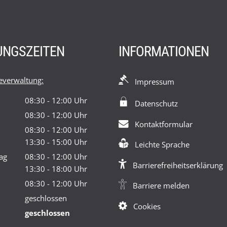
UNGSZEITEN
INFORMATIONEN
verwaltung:
Impressum
08:30
-
12:00
Uhr
Datenschutz
Von 08:30 bis 12:00 Uhr
08:30
-
12:00
Uhr
Kontaktformular
Von 08:30 bis 12:00 Uhr
08:30
-
12:00
Uhr
Von 08:30 bis 12:00 Uhr
13:30
-
15:00
Uhr
Leichte Sprache
Von 13:30 bis 15:00 Uhr
ag
08:30
-
12:00
Uhr
Barrierefreiheitserklärung
Von 08:30 bis 12:00 Uhr
13:30
-
18:00
Uhr
Von 13:30 bis 18:00 Uhr
08:30
-
12:00
Uhr
Barriere melden
Von 08:30 bis 12:00 Uhr
geschlossen
Cookies
geschlossen