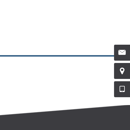
06464 91660
gemeinde@angelburg.de
UEN & WIRTSCHAFT
BEKANNTMACHUNGEN