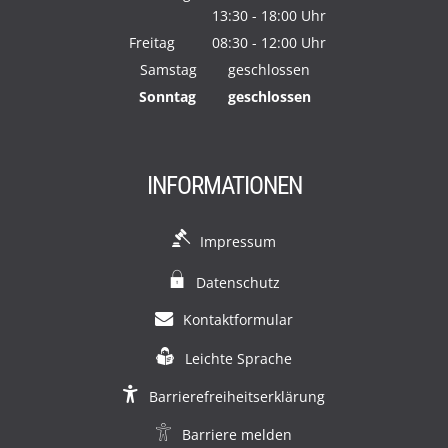
13:30
-
18:00
Von 08:30 bis 12:00 Uhr
Uhr
Von 13:30 bis 18:00 Uhr
Freitag
08:30
-
12:00
Uhr
Von 08:30 bis 12:00 Uhr
Samstag
geschlossen
Sonntag
geschlossen
INFORMATIONEN
Impressum
Datenschutz
Kontaktformular
Leichte Sprache
Barrierefreiheitserklärung
Barriere melden