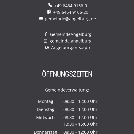
+49 6464 9166-0
+49 6464 9166-20
gemeinde@angelburg.de
GemeindeAngelburg
gemeinde.angelburg
Angelburg.orts.app
ÖFFNUNGSZEITEN
Gemeindeverwaltung:
Montag
08:30
-
12:00
Uhr
Von 08:30 bis 12:00 Uhr
Dienstag
08:30
-
12:00
Uhr
Von 08:30 bis 12:00 Uhr
Mittwoch
08:30
-
12:00
Uhr
13:30
-
15:00
Von 08:30 bis 12:00 Uhr
Uhr
Von 13:30 bis 15:00 Uhr
Donnerstag
08:30
-
12:00
Uhr