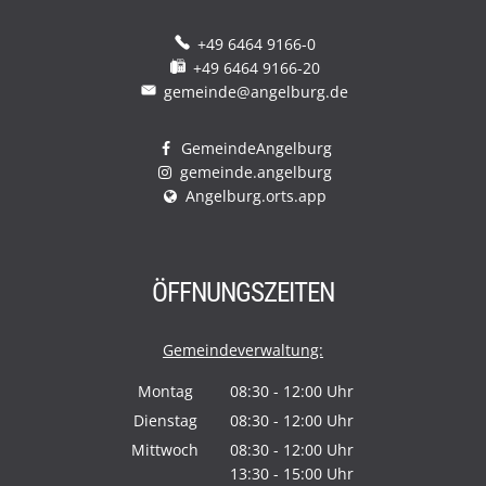
+49 6464 9166-0
+49 6464 9166-20
gemeinde@angelburg.de
GemeindeAngelburg
gemeinde.angelburg
Angelburg.orts.app
ÖFFNUNGSZEITEN
Gemeindeverwaltung:
Montag
08:30
-
12:00
Uhr
Von 08:30 bis 12:00 Uhr
Dienstag
08:30
-
12:00
Uhr
Von 08:30 bis 12:00 Uhr
Mittwoch
08:30
-
12:00
Uhr
13:30
-
15:00
Von 08:30 bis 12:00 Uhr
Uhr