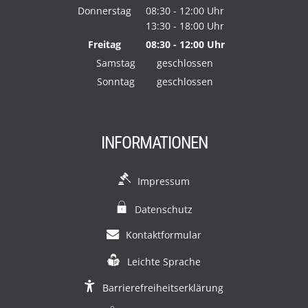
Von 13:30 bis 15:00 Uhr
Donnerstag
08:30
-
12:00
Uhr
13:30
-
18:00
Von 08:30 bis 12:00 Uhr
Uhr
Von 13:30 bis 18:00 Uhr
Freitag
08:30
-
12:00
Uhr
Von 08:30 bis 12:00 Uhr
Samstag
geschlossen
Sonntag
geschlossen
INFORMATIONEN
Impressum
Datenschutz
Kontaktformular
Leichte Sprache
Barrierefreiheitserklärung