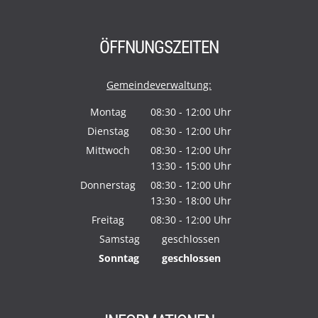
ÖFFNUNGSZEITEN
Gemeindeverwaltung:
Montag
08:30
-
12:00
Uhr
Von 08:30 bis 12:00 Uhr
Dienstag
08:30
-
12:00
Uhr
Von 08:30 bis 12:00 Uhr
Mittwoch
08:30
-
12:00
Uhr
13:30
-
15:00
Von 08:30 bis 12:00 Uhr
Uhr
Von 13:30 bis 15:00 Uhr
Donnerstag
08:30
-
12:00
Uhr
13:30
-
18:00
Von 08:30 bis 12:00 Uhr
Uhr
Von 13:30 bis 18:00 Uhr
Freitag
08:30
-
12:00
Uhr
Von 08:30 bis 12:00 Uhr
Samstag
geschlossen
Sonntag
geschlossen