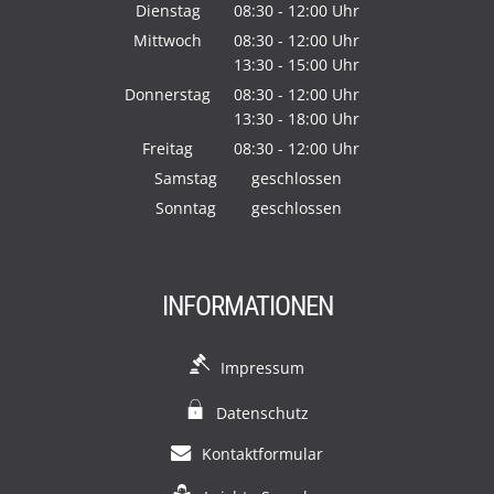
Von 08:30 bis 12:00 Uhr
Dienstag
08:30
-
12:00
Uhr
Von 08:30 bis 12:00 Uhr
Mittwoch
08:30
-
12:00
Uhr
13:30
-
15:00
Von 08:30 bis 12:00 Uhr
Uhr
Von 13:30 bis 15:00 Uhr
Donnerstag
08:30
-
12:00
Uhr
13:30
-
18:00
Von 08:30 bis 12:00 Uhr
Uhr
Von 13:30 bis 18:00 Uhr
Freitag
08:30
-
12:00
Uhr
Von 08:30 bis 12:00 Uhr
Samstag
geschlossen
Sonntag
geschlossen
INFORMATIONEN
Impressum
Datenschutz
Kontaktformular